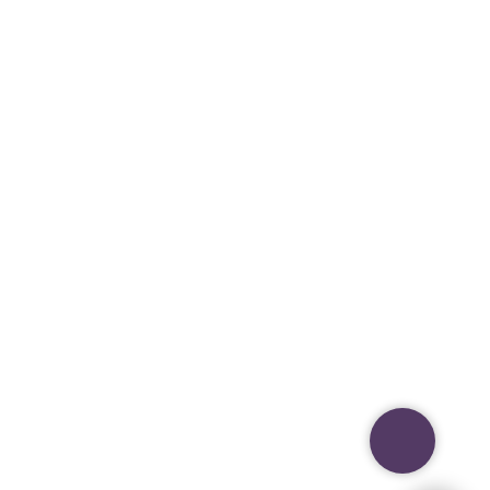
Посмотреть на карте
Московская область, г. Подольск,
ул. Шамотная, д. 8.
Посмотреть на карте
Меню
Головной офис
Как добраться
до «Фреш Плаза»
В бизнес-центре действует
пропускная система. Возьмите с
собой паспорт или другой документ